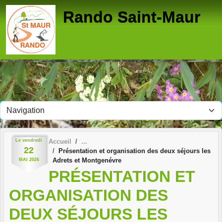
Panneau de gestion des cookies
Rando Saint-Maur
Le
vendredi
Accueil
22
Présentation et organisation des deux séjours les
Adrets et Montgenévre
MAI
2026
PRÉSENTATION ET
ORGANISATION DES
DEUX SÉJOURS LES