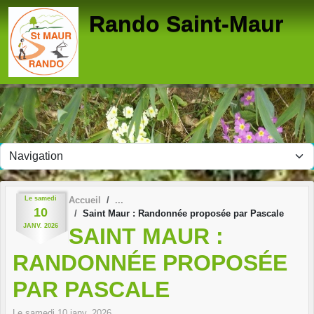
Panneau de gestion des cookies
Rando Saint-Maur
Le
samedi
Accueil
10
Saint Maur : Randonnée proposée par Pascale
JANV.
2026
SAINT MAUR :
RANDONNÉE PROPOSÉE
PAR PASCALE
Le
samedi
10
janv.
2026