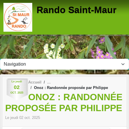
Panneau de gestion des cookies
Rando Saint-Maur
Le
jeudi
Accueil
02
Onoz : Randonnée proposée par Philippe
OCT.
2025
ONOZ : RANDONNÉE
PROPOSÉE PAR PHILIPPE
Le
jeudi
02
oct.
2025