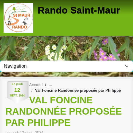
Panneau de gestion des cookies
Rando Saint-Maur
Le
jeudi
Accueil
12
Val Foncine Randonnée proposée par Philippe
SEPT.
2024
VAL FONCINE
RANDONNÉE PROPOSÉE
PAR PHILIPPE
Le
jeudi
12
sept.
2024