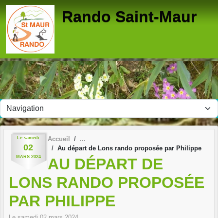
Panneau de gestion des cookies
Rando Saint-Maur
Le
samedi
Accueil
02
Au départ de Lons rando proposée par Philippe
MARS
2024
AU DÉPART DE
LONS RANDO PROPOSÉE
PAR PHILIPPE
Le
samedi
02
mars
2024