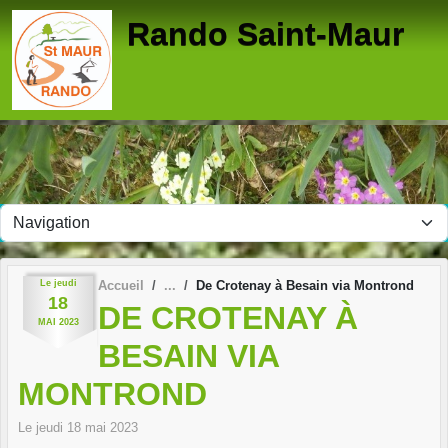
Panneau de gestion des cookies
Rando Saint-Maur
Le
jeudi
Accueil
De Crotenay à Besain via Montrond
18
DE CROTENAY À
MAI
2023
BESAIN VIA
MONTROND
Le
jeudi
18
mai
2023