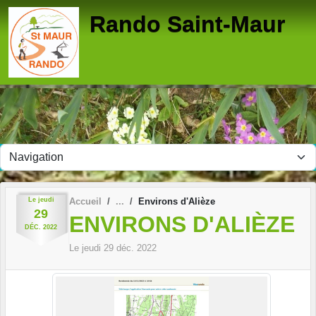
Panneau de gestion des cookies
Rando Saint-Maur
Le
jeudi
Accueil
Environs d'Alièze
29
ENVIRONS D'ALIÈZE
DÉC.
2022
Le
jeudi
29
déc.
2022